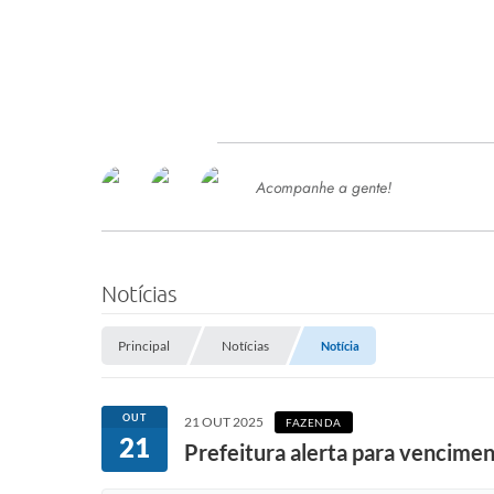
Acompanhe a gente!
Ace
SERVIÇOS
Com
Ter
PROCESSOS SELETIVO
Notícias
SEMED
Principal
Notícias
Notícia
Processo de Contratação -
SEMED 2026
PP
OUT
21 OUT 2025
FAZENDA
Concursos e Processos Seletivos
21
Esp
Prefeitura alerta para vencime