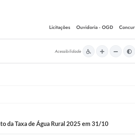
Licitações
Ouvidoria - OGD
Concur
Editais de Licitações
Concurso
lera Divinópolis
Acessibilidade
Meio Ambiente
Chamamentos Públicos
Processos
issão de Farmácia e
Agronegócios
Simplific
apêutica - Semusa
LM Incentivo a Cultura
Processos
LEGISLAÇÃO
Simplifi
Matérias Legislativas
A/LOA/LDO
Normas Jurídicas
orte
nto da Taxa de Água Rural 2025 em 31/10
Diário Oficial