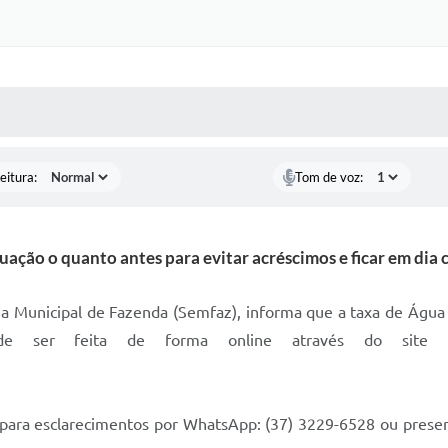
 MÍDIAS
RECEBA NOTÍCIAS
eitura:
Tom de voz:
tuação o quanto antes para evitar acréscimos e ficar em dia
ria Municipal de Fazenda (Semfaz), informa que a taxa de Água 
pode ser feita de forma online através do site
ão para esclarecimentos por WhatsApp: (37) 3229-6528 ou pres