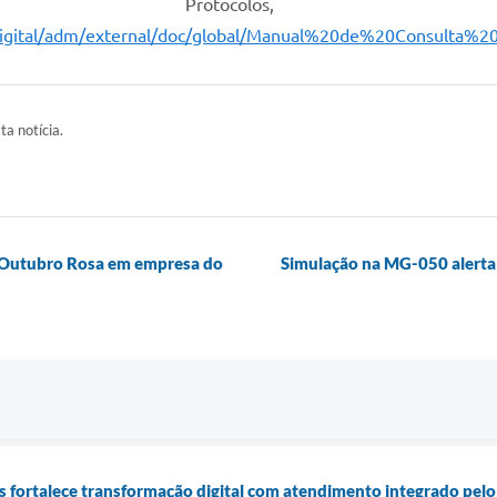
Protocolos, e
govdigital/adm/external/doc/global/Manual%20de%20Consulta%
ta notícia.
o Outubro Rosa em empresa do
Simulação na MG-050 alerta 
is fortalece transformação digital com atendimento integrado pel