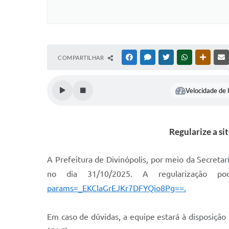
COMPARTILHAR
FACEBOOK
MESSENGER
TWITTER
WHATSAPP
OUTRAS
Velocidade de l
Regularize a si
A Prefeitura de Divinópolis, por meio da Secreta
no dia 31/10/2025. A regularização 
params=_EKClaGrEJKr7DFYQio8Pg==.
Em caso de dúvidas, a equipe estará à disposiç