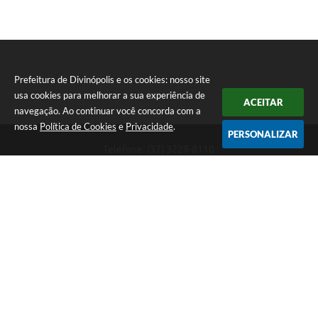
Prefeitura de Divinópolis e os cookies: nosso site
usa cookies para melhorar a sua experiência de
ACEITAR
navegação. Ao continuar você concorda com a
nossa
Política de Cookies
e
Privacidade
.
PERSONALIZAR
Telefone: (37) 3229-8110
Endereço: Avenida Paraná, 2.601 - São José | CEP: 35501-170
Atendimento Geral da Prefeitura - segunda a sexta, das 08:00 às 18:00
horas. Informações Gerais: (37) 3229-6500 (37)3229-6800 (37) 3229-
6528
Prefeitura de Divinópolis
Versão do Sistema:
3.5.3 - 19/06/2026
Portal atualizado em:
07/08/2026 17:41