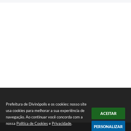
Prefeitura de Divinópolis e os cookies: nosso site
usa cookies para melhorar a sua experiência de
ACEITAR
navegação. Ao continuar você concorda com a
nossa
Política de Cookies
e
Privacidade
.
PERSONALIZAR