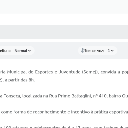
 MÍDIAS
RECEBA NOTÍCIAS
eitura:
Tom de voz:
aria Municipal de Esportes e Juventude (Semej), convida a p
, a partir das 8h.
 Fonseca, localizada na Rua Primo Battaglini, nº 410, bairro Qu
 como forma de reconhecimento e incentivo à prática esportiva
a 100 crianças e adolescentes de 6 a 17 anos, com treinos du