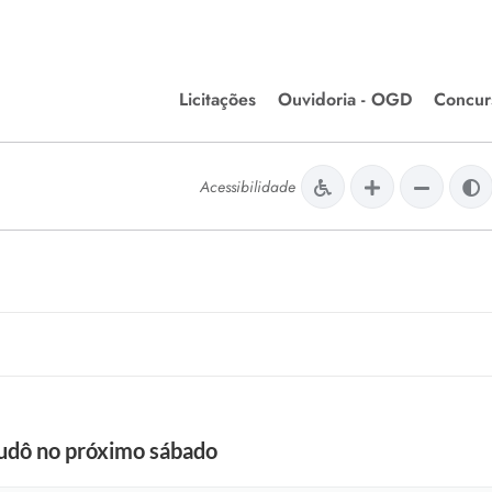
Licitações
Ouvidoria - OGD
Concur
Editais de Licitações
Concurso
lera Divinópolis
Acessibilidade
Meio Ambiente
Chamamentos Públicos
Processos
issão de Farmácia e
Agronegócios
Simplific
apêutica - Semusa
LM Incentivo a Cultura
Processos
LEGISLAÇÃO
Simplifi
Matérias Legislativas
A/LOA/LDO
Normas Jurídicas
orte
Judô no próximo sábado
Diário Oficial