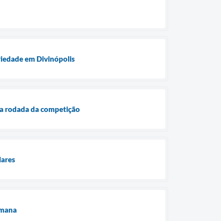
ariedade em Divinópolis
a rodada da competição
lares
emana