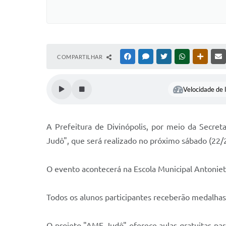
COMPARTILHAR
FACEBOOK
MESSENGER
TWITTER
WHATSAPP
OUTRAS
Velocidade de l
A Prefeitura de Divinópolis, por meio da Secret
Judô", que será realizado no próximo sábado (22/2)
O evento acontecerá na Escola Municipal Antonieta
Todos os alunos participantes receberão medalhas
O projeto "AME Judô" oferece aulas gratuitas par