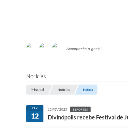
Acompanhe a gente!
Ace
SERVIÇOS
Com
Ter
PROCESSOS SELETIVO
Notícias
SEMED
Principal
Notícias
Notícia
Processo de Contratação -
SEMED 2026
PP
FEV
12 FEV 2025
ESPORTES
Concursos e Processos Seletivos
12
Esp
Divinópolis recebe Festival de 