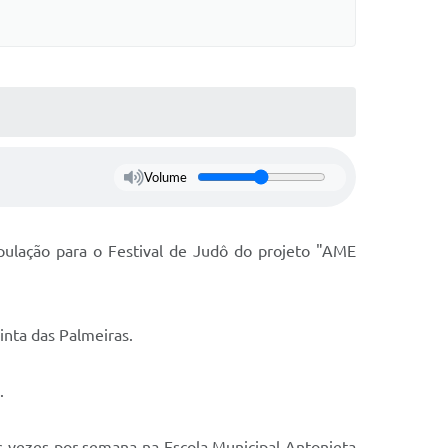
Volume
opulação para o Festival de Judô do projeto "AME
inta das Palmeiras.
.
as vezes por semana na Escola Municipal Antonieta