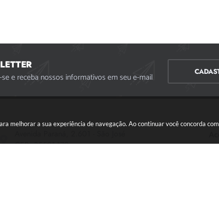
LETTER
CADAS
-se e receba nossos informativos em seu e-mail
s para melhorar a sua experiência de navegação. Ao continuar você concorda co
Avenida Paraná, 2.601 - São José
Ac
CEP: 35501-170
Atendimento Geral da Prefeitura - segunda a sexta,
das 08:00 às 18:00 horas. Informações Gerais: (37)
3229-6500 (37)3229-6800 (37) 3229-6528
(37) 3229-8110