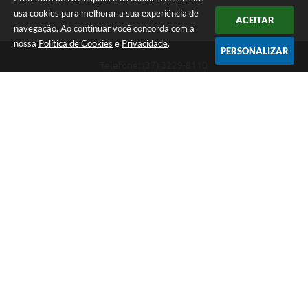
usa cookies para melhorar a sua experiência de
ACEITAR
navegação. Ao continuar você concorda com a
nossa
Política de Cookies
e
Privacidade
.
PERSONALIZAR
Telefone: (37) 3229-8110
Endereço: Avenida Paraná, 2.601 - São José | CEP: 35501-170
Atendimento Geral da Prefeitura - segunda a sexta, das 08:00 às 18:00
horas. Informações Gerais: (37) 3229-6500 (37)3229-6800 (37) 3229-
6528
Prefeitura de Divinópolis
Versão do Sistema:
3.5.3 - 19/06/2026
Portal atualizado em:
07/08/2026 17:41
Dados Abertos
Copyright Instar - 2006-2026. Todos os direitos reservados -
Instar Tecnologia