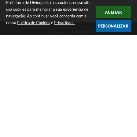
Prefeitura de Divinópolis e os cookies: nosso site
usa cookies para melhorar a sua experiência de
ACEITAR
navegação. Ao continuar você concorda com a
nossa
Política de Cookies
e
Privacidade
.
PERSONALIZAR
Telefone: (37) 3229-8110
Endereço: Avenida Paraná, 2.601 - São José | CEP: 35501-170
Atendimento Geral da Prefeitura - segunda a sexta, das 08:00 às 18:00
horas. Informações Gerais: (37) 3229-6500 (37)3229-6800 (37) 3229-
6528
Prefeitura de Divinópolis
Versão do Sistema:
3.5.3 - 19/06/2026
Portal atualizado em:
06/08/2026 17:14
Dados Abertos
Copyright Instar - 2006-2026. Todos os direitos reservados -