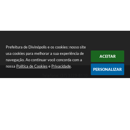
Prefeitura de Divinópolis e os cookies: nosso site
usa cookies para melhorar a sua experiência de
ACEITAR
navegação. Ao continuar você concorda com a
nossa
Política de Cookies
e
Privacidade
.
PERSONALIZAR
Telefone: (37) 3229-8110
Endereço: Avenida Paraná, 2.601 - São José | CEP: 35501-170
Atendimento Geral da Prefeitura - segunda a sexta, das 08:00 às 18:00
horas. Informações Gerais: (37) 3229-6500 (37)3229-6800 (37) 3229-
6528
Prefeitura de Divinópolis
Versão do Sistema:
3.5.3 - 19/06/2026