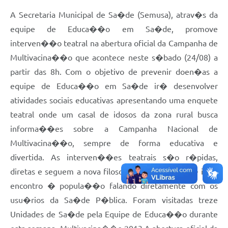
A Secretaria Municipal de Sa�de (Semusa), atrav�s da
equipe de Educa��o em Sa�de, promove
interven��o teatral na abertura oficial da Campanha de
Multivacina��o que acontece neste s�bado (24/08) a
partir das 8h. Com o objetivo de prevenir doen�as a
equipe de Educa��o em Sa�de ir� desenvolver
atividades sociais educativas apresentando uma enquete
teatral onde um casal de idosos da zona rural busca
informa��es sobre a Campanha Nacional de
Multivacina��o, sempre de forma educativa e
divertida. As interven��es teatrais s�o r�pidas,
diretas e seguem a nova filosofia da equipe que � ir de
encontro � popula��o falando diretamente com os
usu�rios da Sa�de P�blica. Foram visitadas treze
Unidades de Sa�de pela Equipe de Educa��o durante