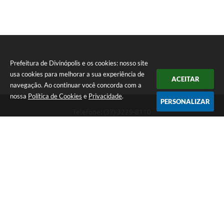
Prefeitura de Divinópolis e os cookies: nosso site
usa cookies para melhorar a sua experiência de
ACEITAR
navegação. Ao continuar você concorda com a
nossa
Política de Cookies
e
Privacidade
.
PERSONALIZAR
Telefone: (37) 3229-8110
Endereço: Avenida Paraná, 2.601 - São José | CEP: 35501-170
Atendimento Geral da Prefeitura - segunda a sexta, das 08:00 às 18:00
horas. Informações Gerais: (37) 3229-6500 (37)3229-6800 (37) 3229-
6528
Prefeitura de Divinópolis
Versão do Sistema:
3.5.3 - 19/06/2026
Portal atualizado em:
06/08/2026 17:14