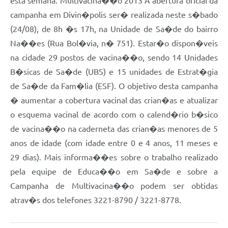
esta semana. Multivacina��o 2013 A abertura oficial da
campanha em Divin�polis ser� realizada neste s�bado
(24/08), de 8h �s 17h, na Unidade de Sa�de do bairro
Na��es (Rua Bol�via, n� 751). Estar�o dispon�veis
na cidade 29 postos de vacina��o, sendo 14 Unidades
B�sicas de Sa�de (UBS) e 15 unidades de Estrat�gia
de Sa�de da Fam�lia (ESF). O objetivo desta campanha
� aumentar a cobertura vacinal das crian�as e atualizar
o esquema vacinal de acordo com o calend�rio b�sico
de vacina��o na caderneta das crian�as menores de 5
anos de idade (com idade entre 0 e 4 anos, 11 meses e
29 dias). Mais informa��es sobre o trabalho realizado
pela equipe de Educa��o em Sa�de e sobre a
Campanha de Multivacina��o podem ser obtidas
atrav�s dos telefones 3221-8790 / 3221-8778.