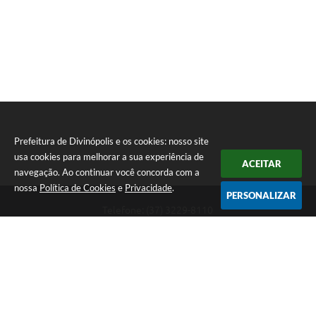
Prefeitura de Divinópolis e os cookies: nosso site
usa cookies para melhorar a sua experiência de
ACEITAR
navegação. Ao continuar você concorda com a
nossa
Política de Cookies
e
Privacidade
.
PERSONALIZAR
Telefone: (37) 3229-8110
Endereço: Avenida Paraná, 2.601 - São José | CEP: 35501-170
Atendimento Geral da Prefeitura - segunda a sexta, das 08:00 às 18:00
horas. Informações Gerais: (37) 3229-6500 (37)3229-6800 (37) 3229-
6528
Prefeitura de Divinópolis