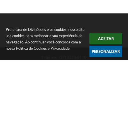
Prefeitura de Divinópolis e os cookies: nosso site
usa cookies para melhorar a sua experiência de
ACEITAR
navegação. Ao continuar você concorda com a
nossa
Política de Cookies
e
Privacidade
.
PERSONALIZAR
Telefone: (37) 3229-8110
Endereço: Avenida Paraná, 2.601 - São José | CEP: 35501-170
Atendimento Geral da Prefeitura - segunda a sexta, das 08:00 às 18:00
horas. Informações Gerais: (37) 3229-6500 (37)3229-6800 (37) 3229-
6528
Prefeitura de Divinópolis
Versão do Sistema:
3.5.3 - 19/06/2026
Portal atualizado em:
07/08/2026 17:41