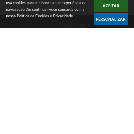
usa cookies para melhorar a sua experiência de
ACEITAR
navegação. Ao continuar você concorda com a
nossa
Política de Cookies
e
Privacidade
.
PERSONALIZAR
Telefone: (37) 3229-8110
Endereço: Avenida Paraná, 2.601 - São José | CEP: 35501-170
Atendimento Geral da Prefeitura - segunda a sexta, das 08:00 às 18:00
horas. Informações Gerais: (37) 3229-6500 (37)3229-6800 (37) 3229-
6528
Prefeitura de Divinópolis
Versão do Sistema:
3.5.3 - 19/06/2026
Portal atualizado em:
06/08/2026 08:23
Dados Abertos
Copyright Instar - 2006-2026. Todos os direitos reservados -
Instar Tecnologia