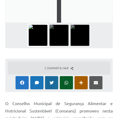
n
t
e
s
COMPARTILHAR
O Conselho Municipal de Segurança Alimentar e
Nutricional Sustentável (Conseans) promoveu nesta