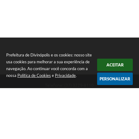
Prefeitura de Divinópolis e os cookies: nosso site
usa cookies para melhorar a sua experiência de
ACEITAR
navegação. Ao continuar você concorda com a
nossa
Política de Cookies
e
Privacidade
.
PERSONALIZAR
Telefone: (37) 3229-8110
Endereço: Avenida Paraná, 2.601 - São José | CEP: 35501-170
Atendimento Geral da Prefeitura - segunda a sexta, das 08:00 às 18:00
horas. Informações Gerais: (37) 3229-6500 (37)3229-6800 (37) 3229-
6528
Prefeitura de Divinópolis
Versão do Sistema:
3.5.3 - 19/06/2026