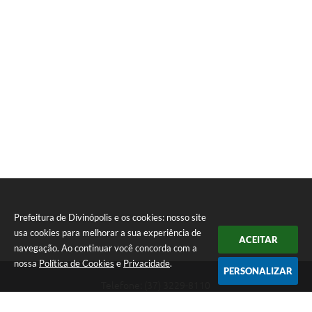
Prefeitura de Divinópolis e os cookies: nosso site
usa cookies para melhorar a sua experiência de
ACEITAR
navegação. Ao continuar você concorda com a
nossa
Política de Cookies
e
Privacidade
.
PERSONALIZAR
Telefone: (37) 3229-8110
Endereço: Avenida Paraná, 2.601 - São José | CEP: 35501-170
Atendimento Geral da Prefeitura - segunda a sexta, das 08:00 às 18:00