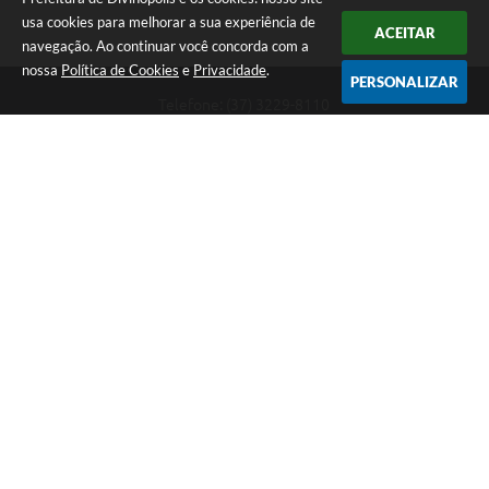
usa cookies para melhorar a sua experiência de
ACEITAR
navegação. Ao continuar você concorda com a
nossa
Política de Cookies
e
Privacidade
.
PERSONALIZAR
Telefone: (37) 3229-8110
Endereço: Avenida Paraná, 2.601 - São José | CEP: 35501-170
Atendimento Geral da Prefeitura - segunda a sexta, das 08:00 às 18:00
horas. Informações Gerais: (37) 3229-6500 (37)3229-6800 (37) 3229-
6528
Prefeitura de Divinópolis
Versão do Sistema:
3.5.3 - 19/06/2026
Portal atualizado em:
07/08/2026 17:41
Dados Abertos
Copyright Instar - 2006-2026. Todos os direitos reservados -
Instar Tecnologia