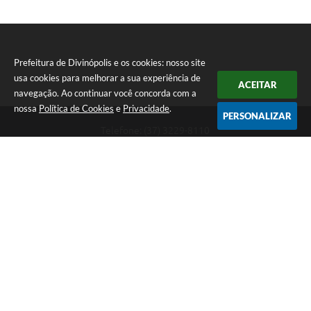
Prefeitura de Divinópolis e os cookies: nosso site
usa cookies para melhorar a sua experiência de
ACEITAR
navegação. Ao continuar você concorda com a
nossa
Política de Cookies
e
Privacidade
.
PERSONALIZAR
Telefone: (37) 3229-8110
Endereço: Avenida Paraná, 2.601 - São José | CEP: 35501-170
Atendimento Geral da Prefeitura - segunda a sexta, das 08:00 às 18:00
horas. Informações Gerais: (37) 3229-6500 (37)3229-6800 (37) 3229-
6528
Prefeitura de Divinópolis
Versão do Sistema:
3.5.3 - 19/06/2026
Portal atualizado em:
07/08/2026 15:04
Dados Abertos