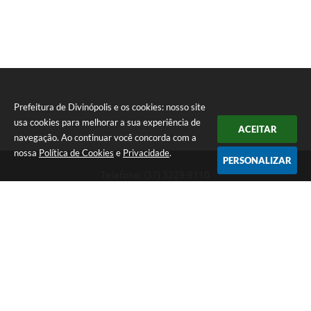
Prefeitura de Divinópolis e os cookies: nosso site
usa cookies para melhorar a sua experiência de
ACEITAR
navegação. Ao continuar você concorda com a
nossa
Política de Cookies
e
Privacidade
.
PERSONALIZAR
Telefone: (37) 3229-8110
Endereço: Avenida Paraná, 2.601 - São José | CEP: 35501-170
Atendimento Geral da Prefeitura - segunda a sexta, das 08:00 às 18:00
horas. Informações Gerais: (37) 3229-6500 (37)3229-6800 (37) 3229-
6528
Prefeitura de Divinópolis
Versão do Sistema:
3.5.3 - 19/06/2026