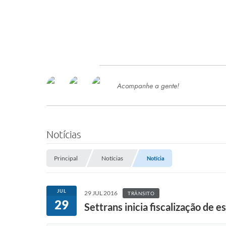
Acompanhe a gente!
Ace
SERVIÇOS
Com
Ter
PROCESSOS SELETIVO
Notícias
SEMED
Principal
Notícias
Notícia
Processo de Contratação -
SEMED 2026
PP
JUL
29 JUL 2016
TRÂNSITO
Concursos e Processos Seletivos
29
Esp
Settrans inicia fiscalização de 