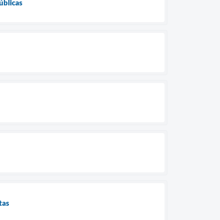
úblicas
tas