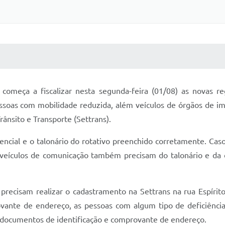
 MÍDIAS
RECEBA NOTÍCIAS
e começa a fiscalizar nesta segunda-feira (01/08) as novas 
essoas com mobilidade reduzida, além veículos de órgãos de im
rânsito e Transporte (Settrans).
edencial e o talonário do rotativo preenchido corretamente. Ca
s veículos de comunicação também precisam do talonário e da
recisam realizar o cadastramento na Settrans na rua Espírito 
ante de endereço, as pessoas com algum tipo de deficiênci
s documentos de identificação e comprovante de endereço.