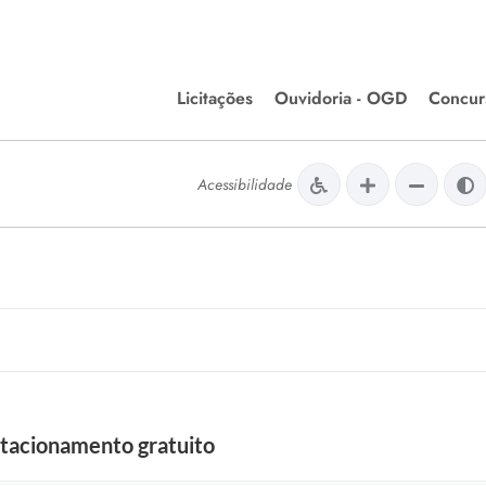
Licitações
Ouvidoria - OGD
Concur
Editais de Licitações
Concurso
lera Divinópolis
Acessibilidade
Meio Ambiente
Chamamentos Públicos
Processos
issão de Farmácia e
Agronegócios
Simplific
apêutica - Semusa
LM Incentivo a Cultura
Processos
LEGISLAÇÃO
Simplifi
Matérias Legislativas
A/LOA/LDO
Normas Jurídicas
orte
estacionamento gratuito
Diário Oficial