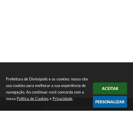
Prefeitura de Divinópolis e os cookies: nosso site
usa cookies para melhorar a sua experiência de
ACEITAR
navegação. Ao continuar você concorda com a
nossa
Política de Cookies
e
Privacidade
.
PERSONALIZAR
Telefone: (37) 3229-8110
Endereço: Avenida Paraná, 2.601 - São José | CEP: 35501-170
Atendimento Geral da Prefeitura - segunda a sexta, das 08:00 às 18:00
horas. Informações Gerais: (37) 3229-6500 (37)3229-6800 (37) 3229-
6528
Prefeitura de Divinópolis