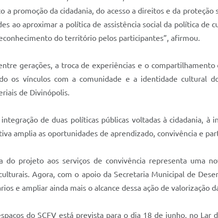
 a promoção da cidadania, do acesso a direitos e da proteção so
ao aproximar a política de assistência social da política de c
conhecimento do território pelos participantes”, afirmou.
tre gerações, a troca de experiências e o compartilhamento de
endo os vínculos com a comunidade e a identidade cultural d
iais de Divinópolis.
tegração de duas políticas públicas voltadas à cidadania, à in
tiva amplia as oportunidades de aprendizado, convivência e part
 do projeto aos serviços de convivência representa uma no
culturais. Agora, com o apoio da Secretaria Municipal de Dese
ários e ampliar ainda mais o alcance dessa ação de valorização d
spaços do SCFV está prevista para o dia 18 de junho, no Lar d