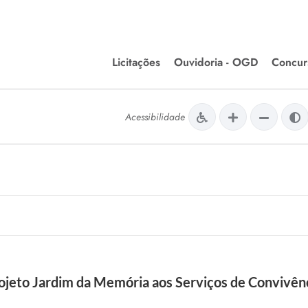
Licitações
Ouvidoria - OGD
Concur
Editais de Licitações
Concurso
lera Divinópolis
Acessibilidade
Meio Ambiente
Chamamentos Públicos
Processos
issão de Farmácia e
Agronegócios
Simplific
apêutica - Semusa
LM Incentivo a Cultura
Processos
LEGISLAÇÃO
Simplifi
Matérias Legislativas
A/LOA/LDO
Normas Jurídicas
orte
ojeto Jardim da Memória aos Serviços de Convivênc
Diário Oficial