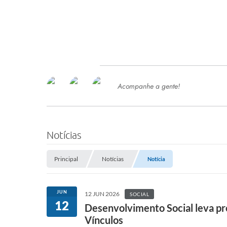
Acompanhe a gente!
Ace
SERVIÇOS
Com
Ter
PROCESSOS SELETIVO
Notícias
SEMED
Principal
Notícias
Notícia
Processo de Contratação -
SEMED 2026
PP
JUN
12 JUN 2026
SOCIAL
Concursos e Processos Seletivos
12
Esp
Desenvolvimento Social leva pr
Vínculos