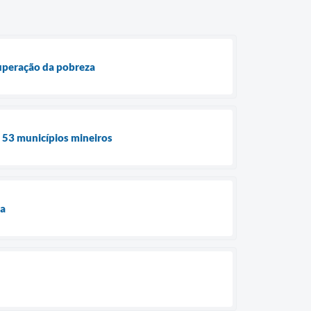
superação da pobreza
e 53 municípios mineiros
ua