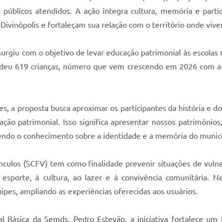
 públicos atendidos. A ação integra cultura, memória e partic
 Divinópolis e fortaleçam sua relação com o território onde viv
giu com o objetivo de levar educação patrimonial às escolas m
ndeu 619 crianças, número que vem crescendo em 2026 com a a
 a proposta busca aproximar os participantes da história e dos
ação patrimonial. Isso significa apresentar nossos patrimônio
cendo o conhecimento sobre a identidade e a memória do municí
ulos (SCFV) tem como finalidade prevenir situações de vulnera
 esporte, à cultura, ao lazer e à convivência comunitária.
pes, ampliando as experiências oferecidas aos usuários.
Básica da Semds, Pedro Estevão, a iniciativa fortalece um t