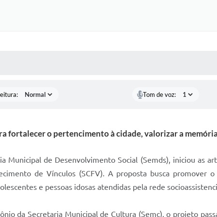
 MÍDIAS
RECEBA NOTÍCIAS
eitura:
Tom de voz:
para fortalecer o pertencimento à cidade, valorizar a memória
ria Municipal de Desenvolvimento Social (Semds), iniciou as ar
lecimento de Vínculos (SCFV). A proposta busca promover o 
dolescentes e pessoas idosas atendidas pela rede socioassistenci
io da Secretaria Municipal de Cultura (Semc), o projeto passa