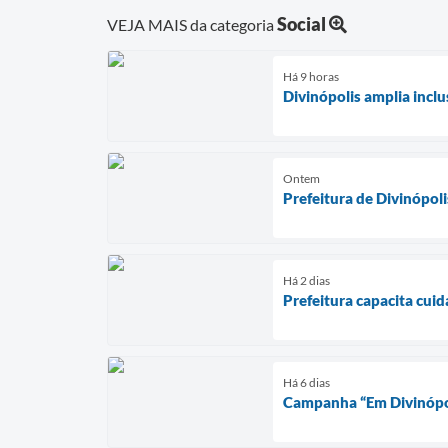
Social
VEJA MAIS da categoria
Há 9 horas
Divinópolis amplia incl
Ontem
Prefeitura de Divinópol
Há 2 dias
Prefeitura capacita cui
Há 6 dias
Campanha “Em Divinópoli