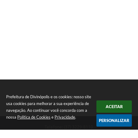
Prefeitura de Divinópolis e os cookies: nosso site
usa cookies para melhorar a sua experiência de
ACEITAR
navegação. Ao continuar você concorda com a
nossa
Política de Cookies
e
Privacidade
.
PERSONALIZAR
Telefone: (37) 3229-8110
Endereço: Avenida Paraná, 2.601 - São José | CEP: 35501-170
Atendimento Geral da Prefeitura - segunda a sexta, das 08:00 às 18:00