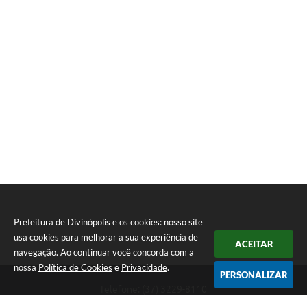
Prefeitura de Divinópolis e os cookies: nosso site
usa cookies para melhorar a sua experiência de
ACEITAR
navegação. Ao continuar você concorda com a
nossa
Política de Cookies
e
Privacidade
.
PERSONALIZAR
Telefone: (37) 3229-8110
Endereço: Avenida Paraná, 2.601 - São José | CEP: 35501-170