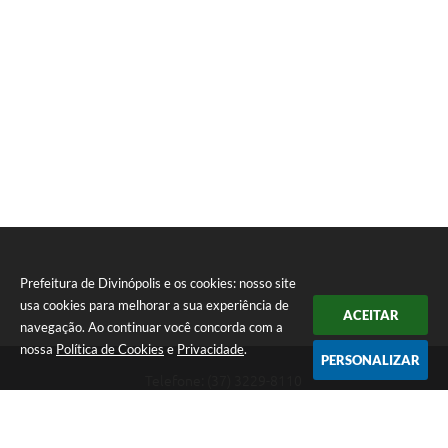
Prefeitura de Divinópolis e os cookies: nosso site
usa cookies para melhorar a sua experiência de
ACEITAR
navegação. Ao continuar você concorda com a
nossa
Política de Cookies
e
Privacidade
.
PERSONALIZAR
Telefone: (37) 3229-8110
Endereço: Avenida Paraná, 2.601 - São José | CEP: 35501-170
Atendimento Geral da Prefeitura - segunda a sexta, das 08:00 às 18:00
horas. Informações Gerais: (37) 3229-6500 (37)3229-6800 (37) 3229-
6528