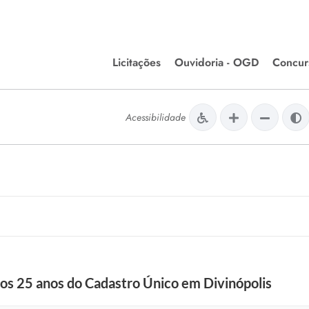
Licitações
Ouvidoria - OGD
Concur
Editais de Licitações
Concurso
lera Divinópolis
Acessibilidade
Meio Ambiente
Chamamentos Públicos
Processos
issão de Farmácia e
Agronegócios
Simplific
apêutica - Semusa
LM Incentivo a Cultura
Processos
LEGISLAÇÃO
Simplifi
Matérias Legislativas
A/LOA/LDO
Normas Jurídicas
orte
os 25 anos do Cadastro Único em Divinópolis
Diário Oficial