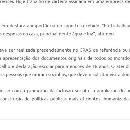
precisei. Hoje trabalho de carteira assinada em uma empresa 
ambém destaca a importância do suporte recebido. “Eu trabalha
s despesas da casa, principalmente água e luz”, afirmou.
 deve ser realizada presencialmente no CRAS de referência ou 
 a apresentação dos documentos originais de todos os morador
balho e declaração escolar para menores de 18 anos. O atendi
 pessoas que moram sozinhas, que devem solicitar visita domici
misso com a promoção da inclusão social e a ampliação do a
onstrução de políticas públicas mais eficientes, humanizada