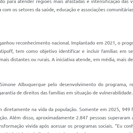
o para atender regiões mais afastadas e intensificação das vi
 com os setores da saúde, educação e associações comunitárias,
anhou reconhecimento nacional. Implantado em 2021, o program
ipoff, tem como objetivo identificar e incluir famílias em ser
ais distantes ou rurais. A iniciativa atende, em média, mais 
 Simone Albuquerque pelo desenvolvimento do programa, r
garantia de direitos das famílias em situação de vulnerabilidade.
etem diretamente na vida da população. Somente em 2025, 949 f
ção. Além disso, aproximadamente 2.847 pessoas superaram 
transformação vivida após acessar os programas sociais. “Eu 