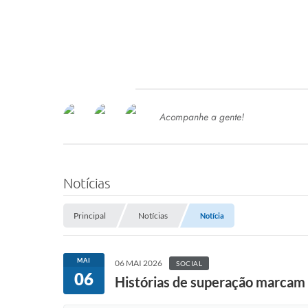
Acompanhe a gente!
Ace
SERVIÇOS
Com
Ter
PROCESSOS SELETIVO
Notícias
SEMED
Principal
Notícias
Notícia
Processo de Contratação -
SEMED 2026
PP
MAI
06 MAI 2026
SOCIAL
Concursos e Processos Seletivos
06
Esp
Histórias de superação marcam 