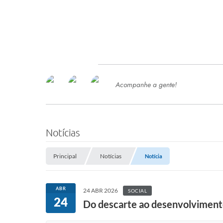
Acompanhe a gente!
Ace
SERVIÇOS
Com
Ter
PROCESSOS SELETIVO
Notícias
SEMED
Principal
Notícias
Notícia
Processo de Contratação -
SEMED 2026
PP
ABR
24 ABR 2026
SOCIAL
Concursos e Processos Seletivos
24
Esp
Do descarte ao desenvolvimento