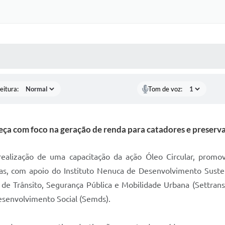
 MÍDIAS
RECEBA NOTÍCIAS
eitura:
Tom de voz:
meça com foco na geração de renda para catadores e preserv
 a realização de uma capacitação da ação Óleo Circular, pro
ras, com apoio do Instituto Nenuca de Desenvolvimento Susten
 de Trânsito, Segurança Pública e Mobilidade Urbana (Settran
Desenvolvimento Social (Semds).