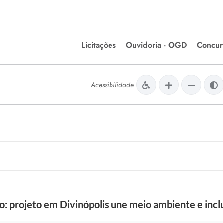
Licitações
Ouvidoria - OGD
Concur
Editais de Licitações
Concurso
lera Divinópolis
Acessibilidade
Meio Ambiente
Chamamentos Públicos
Processos
issão de Farmácia e
Agronegócios
Simplific
apêutica - Semusa
LM Incentivo a Cultura
Processos
LEGISLAÇÃO
Simplifi
Matérias Legislativas
A/LOA/LDO
Normas Jurídicas
orte
: projeto em Divinópolis une meio ambiente e inclu
Diário Oficial