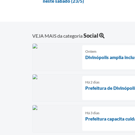
neste sábado (23/5)
Social
VEJA MAIS da categoria
Ontem
Divinópolis amplia incl
Há 2 dias
Prefeitura de Divinópol
Há 3 dias
Prefeitura capacita cui