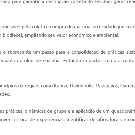
usado para garantir a destinação correta do resíduo, gerar re
responsável pela coleta e compra do material arrecadado junto a
 biodiesel, ampliando seu valor econômico e ambiental.
e e representa um passo para a consolidação de práticas suste
equada do óleo de cozinha, evitando impactos como a cont
cípios da região, como Itaúna, Divinópolis, Papagaios, Esmeral
ades.
s práticas, dinâmicas de grupo e a aplicação de um questionár
ver a troca de experiências, identificar desafios locais e co