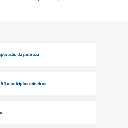
superação da pobreza
e 53 municípios mineiros
ua