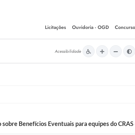
Licitações
Ouvidoria - OGD
Concurso
Editais de Licitações
lera Divinópolis
Acessibilidade
Meio Ambiente
Chamamentos Públicos
issão de Farmácia e
Agronegócios
apêutica - Semusa
LM Incentivo a Cultura
LEGISLAÇÃO
Matérias Legislativas
A/LOA/LDO
Normas Jurídicas
orte
 sobre Benefícios Eventuais para equipes do CRAS
Diário Oficial