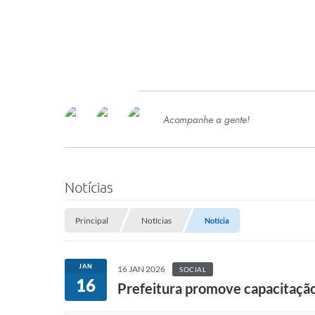
Acompanhe a gente!
Ace
SERVIÇOS
Com
Ter
PROCESSOS SELETIVO
Notícias
SEMED
Principal
Notícias
Notícia
Processo de Contratação -
SEMED 2026
PP
JAN
16 JAN 2026
SOCIAL
Concursos e Processos Seletivos
16
Esp
Prefeitura promove capacitação