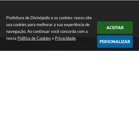
Prefeitura de Divinópolis e os cookies: nosso site
usa cookies para melhorar a sua experiência de
ACEITAR
navegação. Ao continuar você concorda com a
nossa
Política de Cookies
e
Privacidade
.
PERSONALIZAR
Telefone: (37) 3229-8110
Endereço: Avenida Paraná, 2.601 - São José | CEP: 35501-170
Atendimento Geral da Prefeitura - segunda a sexta, das 08:00 às 18:00
horas. Informações Gerais: (37) 3229-6500 (37)3229-6800 (37) 3229-
6528
Prefeitura de Divinópolis
Versão do Sistema:
3.5.3 - 19/06/2026
Portal atualizado em:
07/08/2026 12:25
Dados Abertos