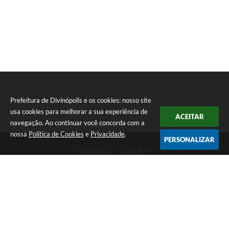
Prefeitura de Divinópolis e os cookies: nosso site
usa cookies para melhorar a sua experiência de
ACEITAR
navegação. Ao continuar você concorda com a
nossa
Política de Cookies
e
Privacidade
.
PERSONALIZAR
Telefone: (37) 3229-8110
Endereço: Avenida Paraná, 2.601 - São José | CEP: 35501-170
Atendimento Geral da Prefeitura - segunda a sexta, das 08:00 às 18:00
horas. Informações Gerais: (37) 3229-6500 (37)3229-6800 (37) 3229-
6528
Prefeitura de Divinópolis