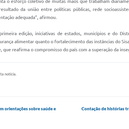
nta o esforço coletivo de muitas mãos que trabalham diariame
ultado da união entre políticas públicas, rede socioassisten
entação adequada”, afirmou.
meira edição, iniciativas de estados, municípios e do Distri
urança alimentar quanto o fortalecimento das instâncias do Si
e, que reafirma o compromisso do país com a superação da inseg
ta notícia.
com orientações sobre saúde e
Contação de histórias t