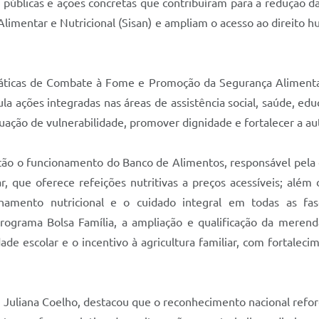
públicas e ações concretas que contribuíram para a redução da 
Alimentar e Nutricional (Sisan) e ampliam o acesso ao direito
Práticas de Combate à Fome e Promoção da Segurança Alimenta
cula ações integradas nas áreas de assistência social, saúde, 
uação de vulnerabilidade, promover dignidade e fortalecer a au
estão o funcionamento do Banco de Alimentos, responsável pel
lar, que oferece refeições nutritivas a preços acessíveis; al
nhamento nutricional e o cuidado integral em todas as f
rograma Bolsa Família, a ampliação e qualificação da merend
de escolar e o incentivo à agricultura familiar, com fortaleci
, Juliana Coelho, destacou que o reconhecimento nacional refor