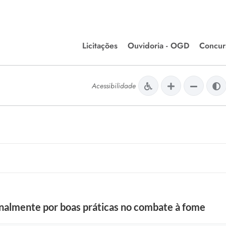
Licitações
Ouvidoria - OGD
Concur
Editais de Licitações
Concurso
lera Divinópolis
Acessibilidade
Meio Ambiente
Chamamentos Públicos
Processos
issão de Farmácia e
Agronegócios
Simplific
apêutica - Semusa
LM Incentivo a Cultura
Processos
LEGISLAÇÃO
Simplifi
Matérias Legislativas
A/LOA/LDO
Normas Jurídicas
orte
onalmente por boas práticas no combate à fome
Diário Oficial