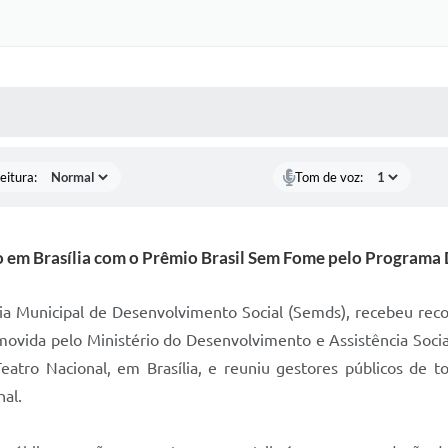
 MÍDIAS
RECEBA NOTÍCIAS
eitura:
Tom de voz:
 em Brasília com o Prêmio Brasil Sem Fome pelo Programa
aria Municipal de Desenvolvimento Social (Semds), recebeu rec
omovida pelo Ministério do Desenvolvimento e Assistência Soci
 Teatro Nacional, em Brasília, e reuniu gestores públicos de t
nal.