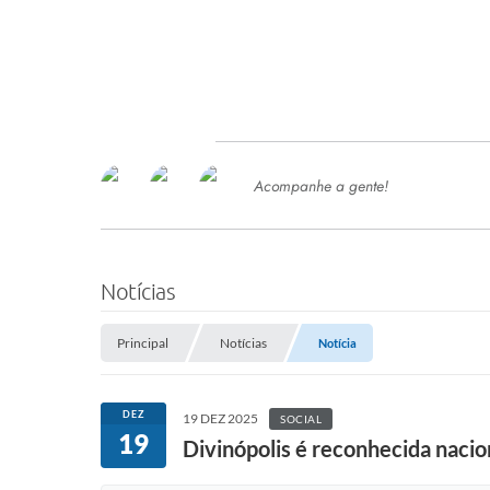
Acompanhe a gente!
Ace
SERVIÇOS
Com
Ter
PROCESSOS SELETIVO
Notícias
SEMED
Principal
Notícias
Notícia
Processo de Contratação -
SEMED 2026
PP
DEZ
19 DEZ 2025
SOCIAL
Concursos e Processos Seletivos
19
Esp
Divinópolis é reconhecida naci