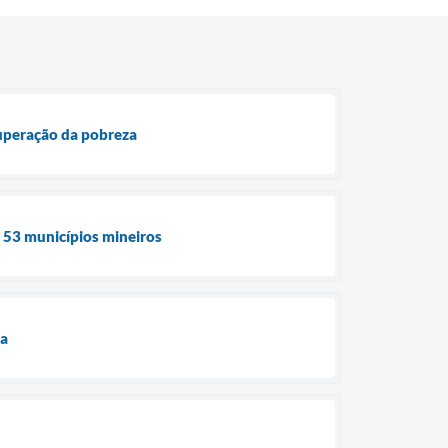
superação da pobreza
e 53 municípios mineiros
ua