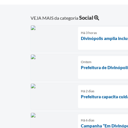
Social
VEJA MAIS da categoria
Há 3 horas
Divinópolis amplia incl
Ontem
Prefeitura de Divinópol
Há 2 dias
Prefeitura capacita cui
Há 6 dias
Campanha “Em Divinópoli