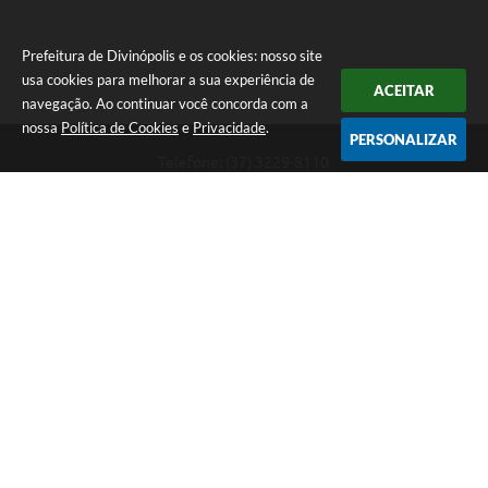
Prefeitura de Divinópolis e os cookies: nosso site
usa cookies para melhorar a sua experiência de
ACEITAR
navegação. Ao continuar você concorda com a
nossa
Política de Cookies
e
Privacidade
.
PERSONALIZAR
Telefone: (37) 3229-8110
Endereço: Avenida Paraná, 2.601 - São José | CEP: 35501-170
Atendimento Geral da Prefeitura - segunda a sexta, das 08:00 às 18:00
horas. Informações Gerais: (37) 3229-6500 (37)3229-6800 (37) 3229-
6528
Prefeitura de Divinópolis
Versão do Sistema:
3.5.3 - 19/06/2026
Portal atualizado em:
07/08/2026 17:41
Dados Abertos