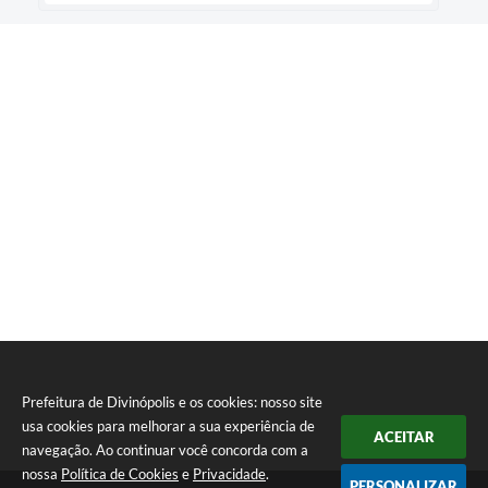
Prefeitura de Divinópolis e os cookies: nosso site
usa cookies para melhorar a sua experiência de
ACEITAR
navegação. Ao continuar você concorda com a
nossa
Política de Cookies
e
Privacidade
.
PERSONALIZAR