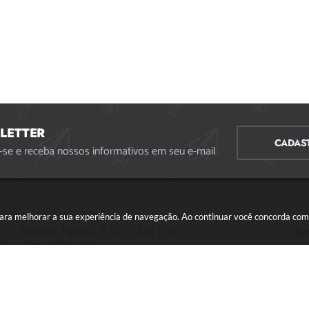
LETTER
CADAS
-se e receba nossos informativos em seu e-mail
s para melhorar a sua experiência de navegação. Ao continuar você concorda co
Avenida Paraná, 2.601 - São José
Ac
CEP: 35501-170
Atendimento Geral da Prefeitura - segunda a sexta,
das 08:00 às 18:00 horas. Informações Gerais: (37)
3229-6500 (37)3229-6800 (37) 3229-6528