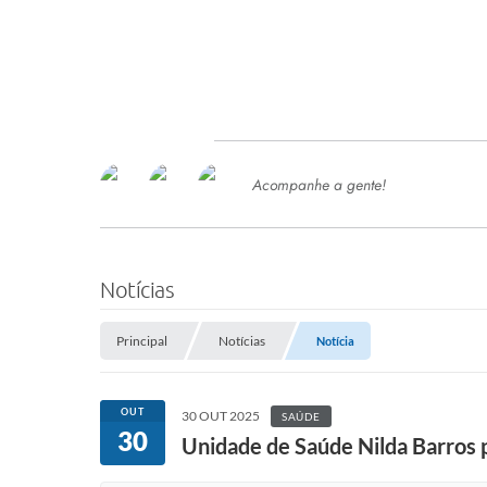
Acompanhe a gente!
Ace
SERVIÇOS
Com
Ter
PROCESSOS SELETIVO
Notícias
SEMED
Principal
Notícias
Notícia
Processo de Contratação -
SEMED 2026
PP
OUT
30 OUT 2025
SAÚDE
Concursos e Processos Seletivos
30
Esp
Unidade de Saúde Nilda Barros