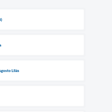
8)
a
gosto Lilás