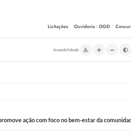
Licitações
Ouvidoria - OGD
Concur
Editais de Licitações
Concurso
lera Divinópolis
Acessibilidade
Meio Ambiente
Chamamentos Públicos
Processos
issão de Farmácia e
Agronegócios
Simplific
apêutica - Semusa
LM Incentivo a Cultura
Processos
LEGISLAÇÃO
Simplifi
Matérias Legislativas
A/LOA/LDO
Normas Jurídicas
orte
 promove ação com foco no bem-estar da comunida
Diário Oficial