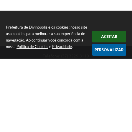
Prefeitura de Divinópolis e os cookies: nosso site
usa cookies para melhorar a sua experiência de
ACEITAR
navegação. Ao continuar você concorda com a
nossa
Política de Cookies
e
Privacidade
.
PERSONALIZAR
Telefone: (37) 3229-8110
Endereço: Avenida Paraná, 2.601 - São José | CEP: 35501-170
Atendimento Geral da Prefeitura - segunda a sexta, das 08:00 às 18:00
horas. Informações Gerais: (37) 3229-6500 (37)3229-6800 (37) 3229-
6528
Prefeitura de Divinópolis
Versão do Sistema:
3.5.3 - 19/06/2026
Portal atualizado em:
07/08/2026 17:41
Dados Abertos