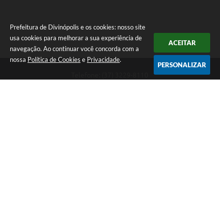
Prefeitura de Divinópolis e os cookies: nosso site
usa cookies para melhorar a sua experiência de
ACEITAR
navegação. Ao continuar você concorda com a
nossa
Política de Cookies
e
Privacidade
.
PERSONALIZAR
Telefone: (37) 3229-8110
Endereço: Avenida Paraná, 2.601 - São José | CEP: 35501-170
Atendimento Geral da Prefeitura - segunda a sexta, das 08:00 às 18:00
horas. Informações Gerais: (37) 3229-6500 (37)3229-6800 (37) 3229-
6528
Prefeitura de Divinópolis
Versão do Sistema:
3.5.3 - 19/06/2026
Portal atualizado em:
05/08/2026 16:34
Dados Abertos