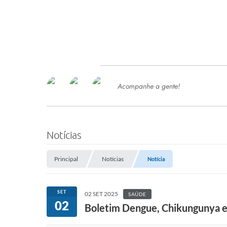
Acompanhe a gente!
Ace
SERVIÇOS
Com
Ter
PROCESSOS SELETIVO
Notícias
SEMED
Principal
Notícias
Notícia
Processo de Contratação -
SEMED 2026
PP
SET
02 SET 2025
SAÚDE
Concursos e Processos Seletivos
02
Esp
Boletim Dengue, Chikungunya e