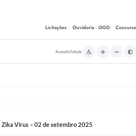
Licitações
Ouvidoria - OGD
Concurso
Editais de Licitações
lera Divinópolis
Acessibilidade
Meio Ambiente
Chamamentos Públicos
issão de Farmácia e
Agronegócios
apêutica - Semusa
LM Incentivo a Cultura
LEGISLAÇÃO
Matérias Legislativas
A/LOA/LDO
Normas Jurídicas
orte
 Zika Vírus – 02 de setembro 2025
Diário Oficial