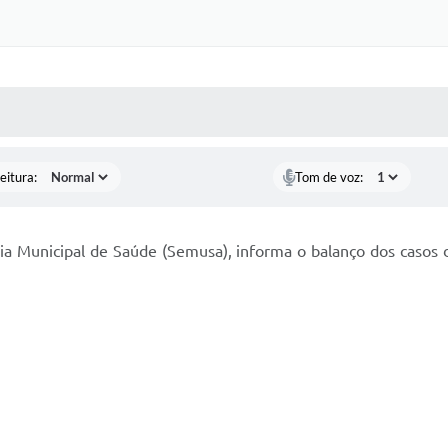
 MÍDIAS
RECEBA NOTÍCIAS
eitura:
Tom de voz:
aria Municipal de Saúde (Semusa), informa o balanço dos casos