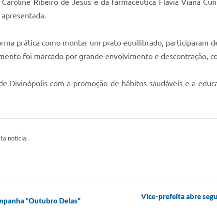
e Caroline Ribeiro de Jesus e da farmacêutica Flávia Viana C
 apresentada.
orma prática como montar um prato equilibrado, participaram 
omento foi marcado por grande envolvimento e descontração, com
 de Divinópolis com a promoção de hábitos saudáveis e a educ
ta notícia.
Vice-prefeita abre seg
ampanha “Outubro Delas”