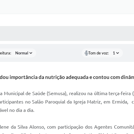
 MÍDIAS
RECEBA NOTÍCIAS
eitura:
Tom de voz:
dou importância da nutrição adequada e contou com dinâmi
ia Municipal de Saúde (Semusa), realizou na última terça-feir
articipantes no Salão Paroquial da Igreja Matriz, em Ermida, c
el no dia a dia.
islene da Silva Alonso, com participação dos Agentes Comunitá