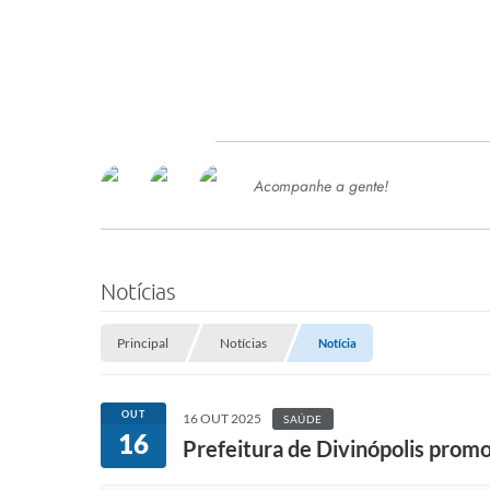
Acompanhe a gente!
Ace
SERVIÇOS
Com
Ter
PROCESSOS SELETIVO
Notícias
SEMED
Principal
Notícias
Notícia
Processo de Contratação -
SEMED 2026
PP
OUT
16 OUT 2025
SAÚDE
Concursos e Processos Seletivos
16
Esp
Prefeitura de Divinópolis prom