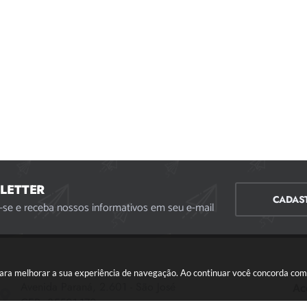
LETTER
CADAS
-se e receba nossos informativos em seu e-mail
s para melhorar a sua experiência de navegação. Ao continuar você concorda co
Avenida Paraná, 2.601 - São José
Ac
CEP: 35501-170