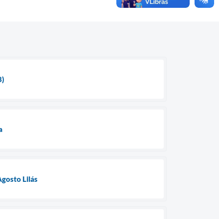
8)
a
gosto Lilás