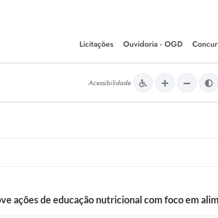
Licitações
Ouvidoria - OGD
Concur
Editais de Licitações
Concurso
lera Divinópolis
Acessibilidade
Meio Ambiente
Chamamentos Públicos
Processos
issão de Farmácia e
Agronegócios
Simplific
apêutica - Semusa
LM Incentivo a Cultura
Processos
LEGISLAÇÃO
Simplifi
Matérias Legislativas
A/LOA/LDO
Normas Jurídicas
orte
ove ações de educação nutricional com foco em ali
Diário Oficial