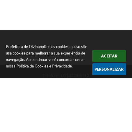
Prefeitura de Divinópolis e os cookies: nosso site
usa cookies para melhorar a sua experiência de
ACEITAR
navegação. Ao continuar você concorda com a
nossa
Política de Cookies
e
Privacidade
.
PERSONALIZAR
Telefone: (37) 3229-8110
Endereço: Avenida Paraná, 2.601 - São José | CEP: 35501-170
Atendimento Geral da Prefeitura - segunda a sexta, das 08:00 às 18:00
horas. Informações Gerais: (37) 3229-6500 (37)3229-6800 (37) 3229-
6528
Prefeitura de Divinópolis
Versão do Sistema:
3.5.3 - 19/06/2026