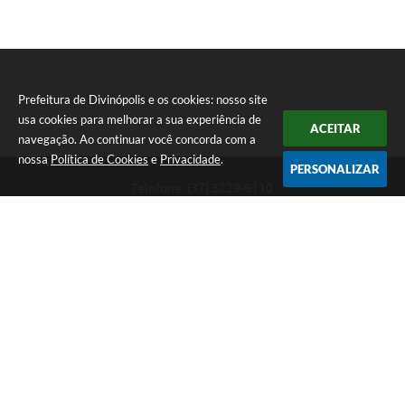
Prefeitura de Divinópolis e os cookies: nosso site
usa cookies para melhorar a sua experiência de
ACEITAR
navegação. Ao continuar você concorda com a
nossa
Política de Cookies
e
Privacidade
.
PERSONALIZAR
Telefone: (37) 3229-8110
Endereço: Avenida Paraná, 2.601 - São José | CEP: 35501-170
Atendimento Geral da Prefeitura - segunda a sexta, das 08:00 às 18:00
horas. Informações Gerais: (37) 3229-6500 (37)3229-6800 (37) 3229-
6528
Prefeitura de Divinópolis
Versão do Sistema:
3.5.3 - 19/06/2026
Portal atualizado em:
07/08/2026 17:41