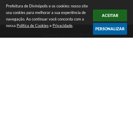
Prefeitura de Divinópolis e os cookies: nosso site
usa cookies para melhorar a sua experiência de
ACEITAR
navegação. Ao continuar você concorda com a
nossa
Política de Cookies
e
Privacidade
.
PERSONALIZAR
Telefone: (37) 3229-8110
Endereço: Avenida Paraná, 2.601 - São José | CEP: 35501-170
Atendimento Geral da Prefeitura - segunda a sexta, das 08:00 às 18:00
horas. Informações Gerais: (37) 3229-6500 (37)3229-6800 (37) 3229-
6528
Prefeitura de Divinópolis
Versão do Sistema:
3.5.3 - 19/06/2026
Portal atualizado em:
06/08/2026 17:14
Dados Abertos