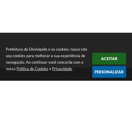
Prefeitura de Divinópolis e os cookies: nosso site
usa cookies para melhorar a sua experiência de
ACEITAR
navegação. Ao continuar você concorda com a
nossa
Política de Cookies
e
Privacidade
.
PERSONALIZAR
Telefone: (37) 3229-8110
Endereço: Avenida Paraná, 2.601 - São José | CEP: 35501-170
Atendimento Geral da Prefeitura - segunda a sexta, das 08:00 às 18:00
horas. Informações Gerais: (37) 3229-6500 (37)3229-6800 (37) 3229-
6528
Prefeitura de Divinópolis
Versão do Sistema:
3.5.3 - 19/06/2026