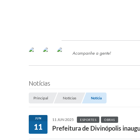
Acompanhe a gente!
Ace
SERVIÇOS
Com
Ter
PROCESSOS SELETIVO
Notícias
SEMED
Principal
Notícias
Notícia
Processo de Contratação -
SEMED 2026
PP
JUN
11 JUN 2025
ESPORTES
OBRAS
Concursos e Processos Seletivos
11
Esp
Prefeitura de Divinópolis inaug