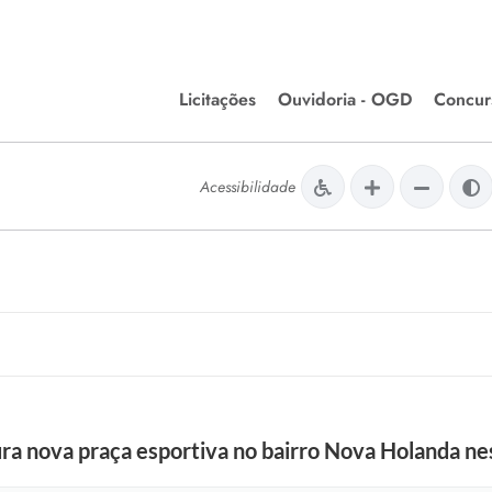
Licitações
Ouvidoria - OGD
Concur
Editais de Licitações
Concurso
lera Divinópolis
Acessibilidade
Meio Ambiente
Chamamentos Públicos
Processos
issão de Farmácia e
Agronegócios
Simplific
apêutica - Semusa
LM Incentivo a Cultura
Processos
LEGISLAÇÃO
Simplifi
Matérias Legislativas
A/LOA/LDO
Normas Jurídicas
orte
ura nova praça esportiva no bairro Nova Holanda ne
Diário Oficial