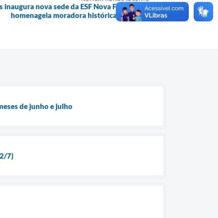
is inaugura nova sede da ESF Nova Fortaleza e
homenageia moradora histórica do bairro
meses de junho e julho
22/7)