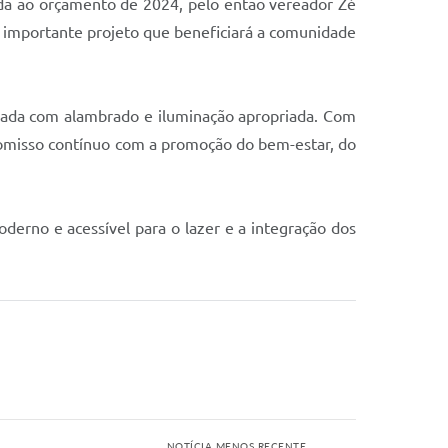
da ao orçamento de 2024, pelo então vereador Zé
se importante projeto que beneficiará a comunidade
pada com alambrado e iluminação apropriada. Com
promisso contínuo com a promoção do bem-estar, do
rno e acessível para o lazer e a integração dos
NOTÍCIA MENOS RECENTE