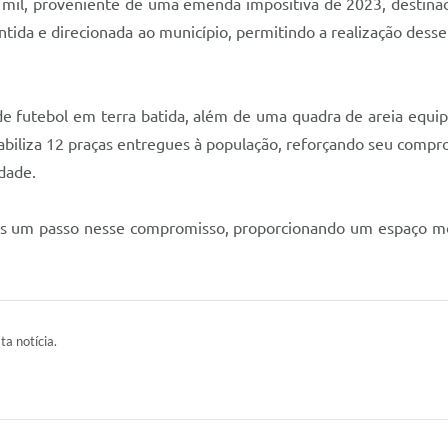
 mil, proveniente de uma emenda impositiva de 2023, destina
ntida e direcionada ao município, permitindo a realização des
e futebol em terra batida, além de uma quadra de areia equi
ntabiliza 12 praças entregues à população, reforçando seu com
dade.
s um passo nesse compromisso, proporcionando um espaço mode
ta notícia.