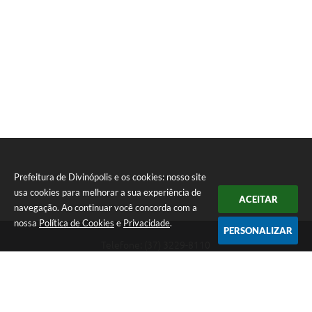
Prefeitura de Divinópolis e os cookies: nosso site
usa cookies para melhorar a sua experiência de
ACEITAR
navegação. Ao continuar você concorda com a
nossa
Política de Cookies
e
Privacidade
.
PERSONALIZAR
Telefone: (37) 3229-8110
Endereço: Avenida Paraná, 2.601 - São José | CEP: 35501-170
Atendimento Geral da Prefeitura - segunda a sexta, das 08:00 às 18:00
horas. Informações Gerais: (37) 3229-6500 (37)3229-6800 (37) 3229-
6528
Prefeitura de Divinópolis