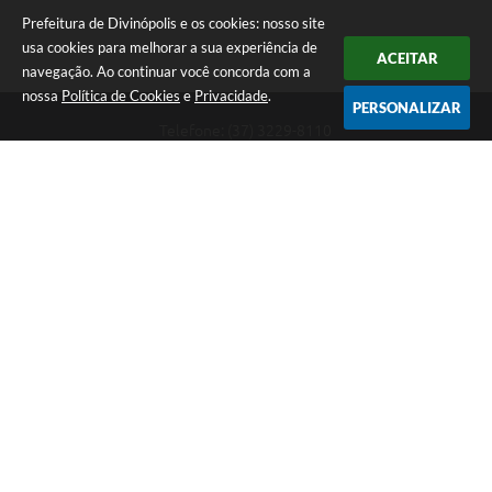
Prefeitura de Divinópolis e os cookies: nosso site
usa cookies para melhorar a sua experiência de
ACEITAR
navegação. Ao continuar você concorda com a
nossa
Política de Cookies
e
Privacidade
.
PERSONALIZAR
Telefone: (37) 3229-8110
Endereço: Avenida Paraná, 2.601 - São José | CEP: 35501-170
Atendimento Geral da Prefeitura - segunda a sexta, das 08:00 às 18:00
horas. Informações Gerais: (37) 3229-6500 (37)3229-6800 (37) 3229-
6528
Prefeitura de Divinópolis
Versão do Sistema:
3.5.3 - 19/06/2026
Portal atualizado em:
07/08/2026 17:41
Dados Abertos