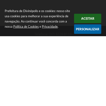
Prefeitura de Divinópolis e os cookies: nosso site
usa cookies para melhorar a sua experiência de
ACEITAR
navegação. Ao continuar você concorda com a
nossa
Política de Cookies
e
Privacidade
.
PERSONALIZAR
Telefone: (37) 3229-8110
Endereço: Avenida Paraná, 2.601 - São José | CEP: 35501-170
Atendimento Geral da Prefeitura - segunda a sexta, das 08:00 às 18:00
horas. Informações Gerais: (37) 3229-6500 (37)3229-6800 (37) 3229-
6528
Prefeitura de Divinópolis
Versão do Sistema:
3.5.3 - 19/06/2026
Portal atualizado em:
07/08/2026 17:41
Dados Abertos