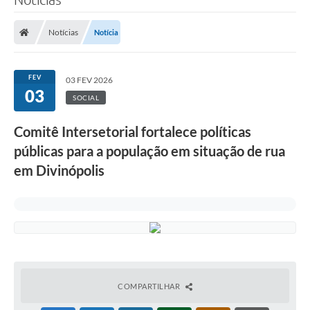
Notícias
Notícia
FEV
03 FEV 2026
03
SOCIAL
Comitê Intersetorial fortalece políticas
públicas para a população em situação de rua
em Divinópolis
COMPARTILHAR