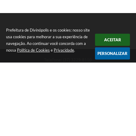
Prefeitura de Divinópolis e os cookies: nosso site
usa cookies para melhorar a sua experiência de
ACEITAR
navegação. Ao continuar você concorda com a
nossa
Política de Cookies
e
Privacidade
.
PERSONALIZAR
Telefone: (37) 3229-8110
Endereço: Avenida Paraná, 2.601 - São José | CEP: 35501-170
Atendimento Geral da Prefeitura - segunda a sexta, das 08:00 às 18:00
horas. Informações Gerais: (37) 3229-6500 (37)3229-6800 (37) 3229-
6528
Prefeitura de Divinópolis
Versão do Sistema:
3.5.3 - 19/06/2026
Portal atualizado em:
09/08/2026 09:55