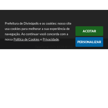
Prefeitura de Divinópolis e os cookies: nosso site
usa cookies para melhorar a sua experiência de
ACEITAR
navegação. Ao continuar você concorda com a
nossa
Política de Cookies
e
Privacidade
.
PERSONALIZAR
Telefone: (37) 3229-8110
Endereço: Avenida Paraná, 2.601 - São José | CEP: 35501-170
Atendimento Geral da Prefeitura - segunda a sexta, das 08:00 às 18:00
horas. Informações Gerais: (37) 3229-6500 (37)3229-6800 (37) 3229-
6528
Prefeitura de Divinópolis
Versão do Sistema:
3.5.3 - 19/06/2026
Portal atualizado em:
06/08/2026 17:14