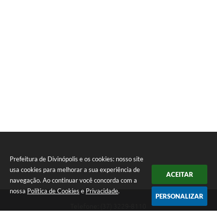
Prefeitura de Divinópolis e os cookies: nosso site
usa cookies para melhorar a sua experiência de
ACEITAR
navegação. Ao continuar você concorda com a
nossa
Política de Cookies
e
Privacidade
.
PERSONALIZAR
Telefone: (37) 3229-8110
Endereço: Avenida Paraná, 2.601 - São José | CEP: 35501-170