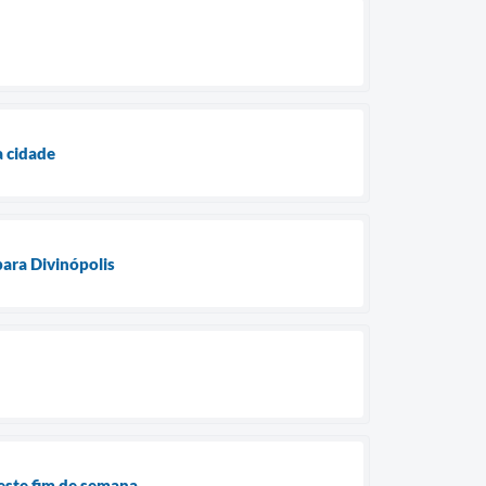
a cidade
 para Divinópolis
este fim de semana