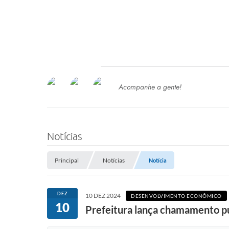
Acompanhe a gente!
Ace
SERVIÇOS
Com
Ter
PROCESSOS SELETIVO
Notícias
SEMED
Principal
Notícias
Notícia
Processo de Contratação -
SEMED 2026
PP
DEZ
10 DEZ 2024
DESENVOLVIMENTO ECONÔMICO
Concursos e Processos Seletivos
10
Esp
Prefeitura lança chamamento pú