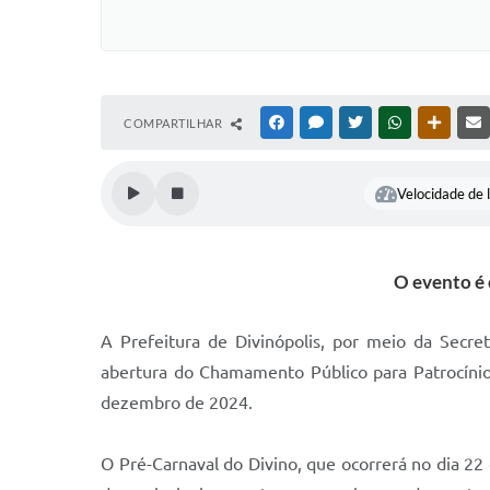
COMPARTILHAR
FACEBOOK
MESSENGER
TWITTER
WHATSAPP
OUTRAS
Velocidade de l
O evento é 
A Prefeitura de Divinópolis, por meio da Secr
abertura do Chamamento Público para Patrocínio
dezembro de 2024.
O Pré-Carnaval do Divino, que ocorrerá no dia 2