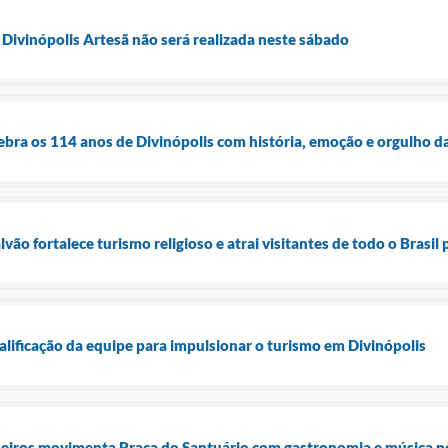
 Divinópolis Artesã não será realizada neste sábado
elebra os 114 anos de Divinópolis com história, emoção e orgulho d
vão fortalece turismo religioso e atrai visitantes de todo o Brasil
alificação da equipe para impulsionar o turismo em Divinópolis
heiros movimenta Praça do Santuário com gastronomia e música n