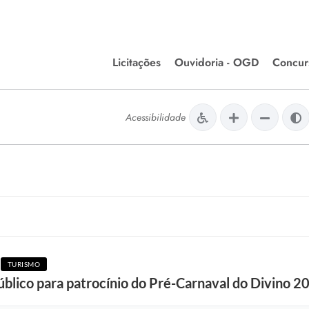
Licitações
Ouvidoria - OGD
Concur
Editais de Licitações
Concurso
lera Divinópolis
Acessibilidade
Meio Ambiente
Chamamentos Públicos
Processos
issão de Farmácia e
Agronegócios
Simplific
apêutica - Semusa
LM Incentivo a Cultura
Processos
LEGISLAÇÃO
Simplifi
Matérias Legislativas
A/LOA/LDO
Normas Jurídicas
TURISMO
orte
blico para patrocínio do Pré-Carnaval do Divino 2
Diário Oficial