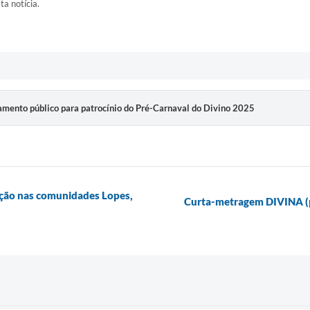
ta notícia.
mento público para patrocínio do Pré-Carnaval do Divino 2025
nção nas comunidades Lopes,
Curta-metragem DIVINA (pó