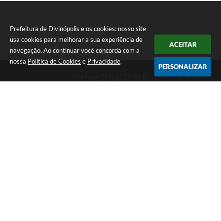
Prefeitura de Divinópolis e os cookies: nosso site
usa cookies para melhorar a sua experiência de
ACEITAR
navegação. Ao continuar você concorda com a
nossa
Política de Cookies
e
Privacidade
.
PERSONALIZAR
Telefone: (37) 3229-8110
Endereço: Avenida Paraná, 2.601 - São José | CEP: 35501-170
Atendimento Geral da Prefeitura - segunda a sexta, das 08:00 às 18:00
horas. Informações Gerais: (37) 3229-6500 (37)3229-6800 (37) 3229-
6528
Prefeitura de Divinópolis
Versão do Sistema:
3.5.3 - 19/06/2026
Portal atualizado em:
06/08/2026 08:23
Dados Abertos