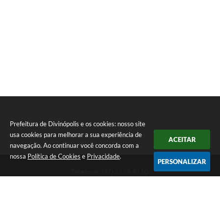
Prefeitura de Divinópolis e os cookies: nosso site
usa cookies para melhorar a sua experiência de
ACEITAR
navegação. Ao continuar você concorda com a
nossa
Política de Cookies
e
Privacidade
.
PERSONALIZAR
Telefone: (37) 3229-8110
Endereço: Avenida Paraná, 2.601 - São José | CEP: 35501-170
Atendimento Geral da Prefeitura - segunda a sexta, das 08:00 às 18:00
horas. Informações Gerais: (37) 3229-6500 (37)3229-6800 (37) 3229-
6528
Prefeitura de Divinópolis