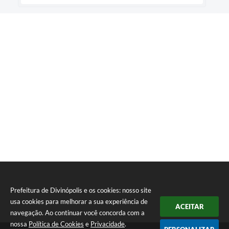
Prefeitura de Divinópolis e os cookies: nosso site
usa cookies para melhorar a sua experiência de
ACEITAR
navegação. Ao continuar você concorda com a
nossa
Política de Cookies
e
Privacidade
.